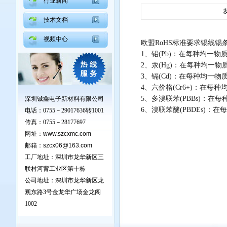
行业新闻
发
技术文档
视频中心
欧盟RoHS标准要求锡线
1、铅(Pb)：在每种均一物
2、汞(Hg)：在每种均一物
3、镉(Cd)：在每种均一物
4、六价格(Cr6+)：在每
5、多溴联苯(PBBs)：在
深圳铖鑫电子新材料有限公司
6、溴联苯醚(PBDEs)：
电话：0755－29017636转1001
传真：0755－28177697
网址：
www.szcxmc.com
邮箱：
szcx06@163.com
工厂地址：深圳市龙华新区三
联村河背工业区第十栋
公司地址：深圳市龙华新区龙
观东路3号金龙华广场金龙阁
1002