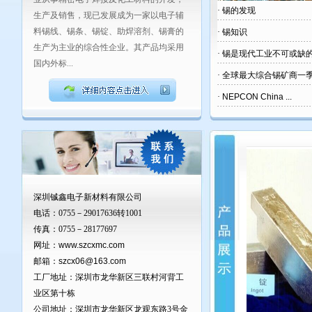
·
锡的发现
生产及销售，现已发展成为一家以电子辅
料锡线、锡条、锡锭、助焊溶剂、锡膏的
·
锡知识
生产为主业的综合性企业。其产品均采用
·
锡是现代工业不可或缺的
国内外标...
·
全球最大综合锡矿商一季度
·
NEPCON China ...
深圳铖鑫电子新材料有限公司
电话：0755－29017636转1001
传真：0755－28177697
网址：
www.szcxmc.com
邮箱：
szcx06@163.com
工厂地址：深圳市龙华新区三联村河背工
业区第十栋
公司地址：深圳市龙华新区龙观东路3号金