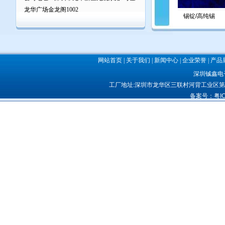
龙华广场金龙阁1002
SMT贴片红胶
锡锭/高纯锡
网站首页
|
关于我们
|
新闻中心
|
企业荣誉
|
产品
深圳铖鑫电子
工厂地址:深圳市龙华区三联村河背工业区第十
备案号：
粤I